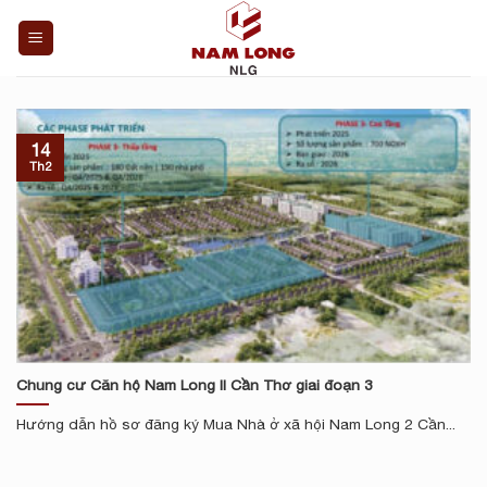
Skip
to
content
14
Th2
Chung cư Căn hộ Nam Long II Cần Thơ giai đoạn 3
Hướng dẫn hồ sơ đăng ký Mua Nhà ở xã hội Nam Long 2 Cần...