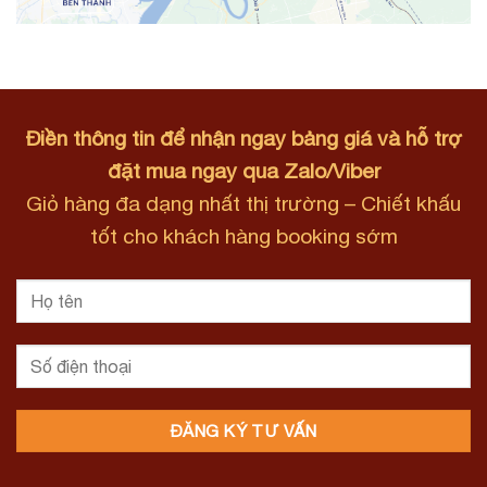
Điền thông tin để nhận ngay bảng giá và hỗ trợ
đặt mua ngay qua Zalo/Viber
Giỏ hàng đa dạng nhất thị trường – Chiết khấu
tốt cho khách hàng booking sớm