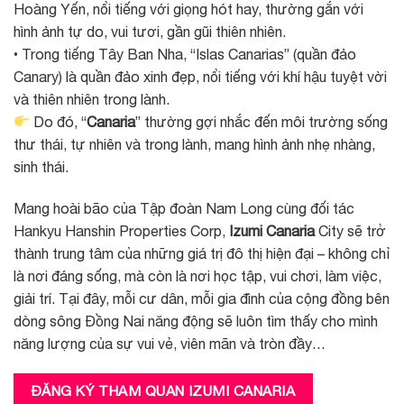
Hoàng Yến, nổi tiếng với giọng hót hay, thường gắn với
hình ảnh tự do, vui tươi, gần gũi thiên nhiên.
• Trong tiếng Tây Ban Nha, “Islas Canarias” (quần đảo
Canary) là quần đảo xinh đẹp, nổi tiếng với khí hậu tuyệt vời
và thiên nhiên trong lành.
Do đó, “
Canaria
” thường gợi nhắc đến môi trường sống
thư thái, tự nhiên và trong lành, mang hình ảnh nhẹ nhàng,
sinh thái.
Mang hoài bão của Tập đoàn Nam Long cùng đối tác
Hankyu Hanshin Properties Corp,
Izumi Canaria
City sẽ trở
thành trung tâm của những giá trị đô thị hiện đại – không chỉ
là nơi đáng sống, mà còn là nơi học tập, vui chơi, làm việc,
giải trí. Tại đây, mỗi cư dân, mỗi gia đình của cộng đồng bên
dòng sông Đồng Nai năng động sẽ luôn tìm thấy cho mình
năng lượng của sự vui vẻ, viên mãn và tròn đầy…
ĐĂNG KÝ THAM QUAN IZUMI CANARIA