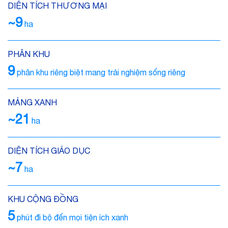
DIỆN TÍCH THƯƠNG MẠI
~9
ha
PHÂN KHU
9
phân khu riêng biệt mang trải nghiệm sống riêng
MẢNG XANH
~21
ha
DIỆN TÍCH GIÁO DỤC
~7
ha
KHU CỘNG ĐỒNG
5
phút đi bộ đến mọi tiện ích xanh