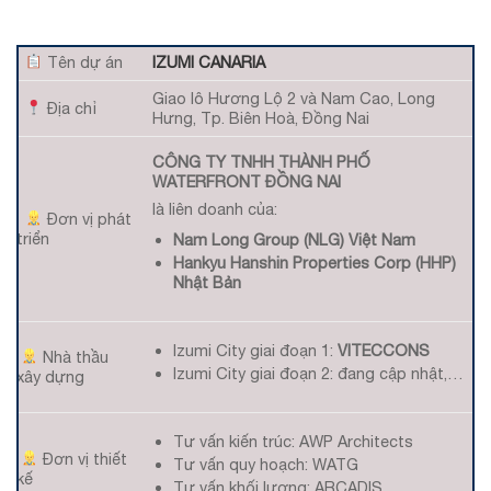
Tên dự án
IZUMI CANARIA
Giao lô Hương Lộ 2 và Nam Cao, Long
Địa chỉ
Hưng, Tp. Biên Hoà, Đồng Nai
CÔNG TY TNHH THÀNH PHỐ
WATERFRONT ĐỒNG NAI
là liên doanh của:
Đơn vị phát
triển
Nam Long Group (NLG) Việt Nam
Hankyu Hanshin Properties Corp (HHP)
Nhật Bản
Izumi City giai đoạn 1:
VITECCONS
Nhà thầu
Izumi City giai đoạn 2: đang cập nhật,…
xây dựng
Tư vấn kiến trúc: AWP Architects
Đơn vị thiết
Tư vấn quy hoạch: WATG
kế
Tư vấn khối lượng: ARCADIS