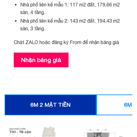
Nhà phố liên kế mẫu 1: 117 m2 đất, 179,66 m2
sàn, 4 tầng.
Nhà phố liên kế mẫu 2: 143 m2 đất, 194,43 m2
sàn, 3 tầng.
Chát ZALO hoặc đăng ký From để nhận bảng giá
Nhận bảng giá
6M 2 MẶT TIỀN
6M Đ