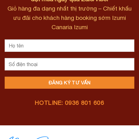
Giỏ hàng đa dạng nhất thị trường – Chiết khấu
ưu đãi cho khách hàng booking sớm Izumi
Canaria Izumi
HOTLINE: 0936 801 606