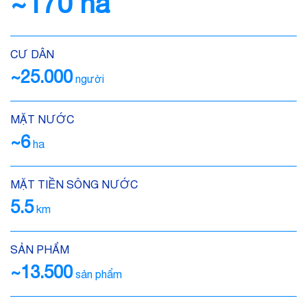
~170 ha
CƯ DÂN
~25.000
người
MẶT NƯỚC
~6
ha
MẶT TIỀN SÔNG NƯỚC
5.5
km
SẢN PHẨM
~13.500
sản phẩm