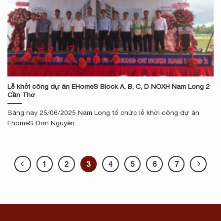
Lễ khởi công dự án EHomeS Block A, B, C, D NOXH Nam Long 2
Cần Thơ
Sáng nay 25/06/2025 Nam Long tổ chức lễ khởi công dự án
EhomeS Đơn Nguyên...
1
2
3
4
5
6
7