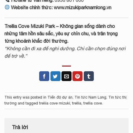
Website chính thức:
www.mizukiparknamlong.vn
Trellia Cove Mizuki Park
– Không gian sống dành cho
những tâm hồn sâu sắc, yêu sự chỉn chu, và trân trọng
từng khoảnh khắc đời thường.
“Không cần đi xa để nghỉ dưỡng. Chỉ cần chọn đúng nơi
để trở về.”
This entry was posted in
Tiến độ dự án
,
Tin tức Nam Long
,
Tin tức thị
trường
and tagged
treliia cove mizuki
,
trellia
,
trellia cove
.
Trả lời