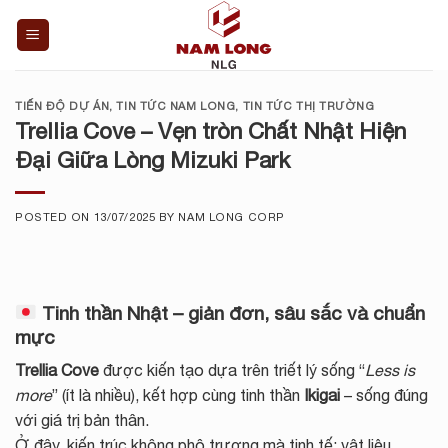
Skip
to
content
TIẾN ĐỘ DỰ ÁN
,
TIN TỨC NAM LONG
,
TIN TỨC THỊ TRƯỜNG
Trellia Cove – Vẹn tròn Chất Nhật Hiện
Đại Giữa Lòng Mizuki Park
POSTED ON
13/07/2025
BY
NAM LONG CORP
Tinh thần Nhật – giản đơn, sâu sắc và chuẩn
mực
Trellia Cove
được kiến tạo dựa trên triết lý sống “
Less is
more
” (ít là nhiều), kết hợp cùng tinh thần
Ikigai
– sống đúng
với giá trị bản thân.
Ở đây, kiến trúc không phô trương mà tinh tế; vật liệu