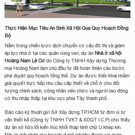
Thực Hiện Mục Tiêu An Sinh Xã Hội Qua Quy Hoạch Đồng
Bộ
Nằm trong chiến lược dịch chuyển cơ cấu đô thị và giảm
áp lực nhà ở tại các quận vùng ven, dự án
Nhà ở xã hội
Hoàng Nam Lê Cơ
do Công ty TNHH Xây dựng Thương
mại Hoàng Nam làm chủ đầu tư đã hoàn thiện các bước
phê duyệt quy hoạch tổng thể. Dự án được triển khai nhằm
giải quyết trực tiếp nhu cầu cấp thiết về chỗ ở cho đối
tượng chính sách, công nhân viên chức và người lao động
có thu nhập thấp tại khu vực phía Tây thành phố.
Báo cáo kỹ thuật gửi Sở Xây dựng TP.HCM từ đơn vị tư
vấn thiết kế (Công ty TNHH TVKT & XDQT I.C.P) cho thấy,
dự án sở hữu lối kiến trúc khối tháp hình chữ U khép kín.
Đây là giải pháp quy hoạch vĩ mô nội khu được cơ quan